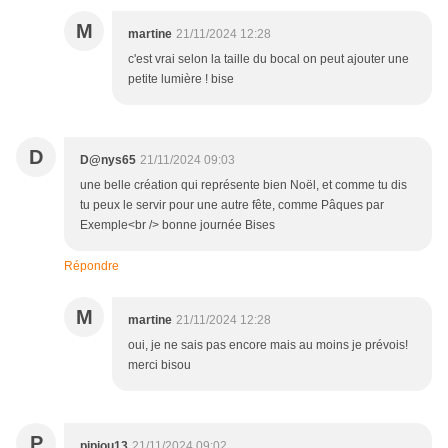
M
martine
21/11/2024 12:28
c'est vrai selon la taille du bocal on peut ajouter une
petite lumière ! bise
D
D@nys65
21/11/2024 09:03
une belle création qui représente bien Noël, et comme tu dis
tu peux le servir pour une autre fête, comme Pâques par
Exemple<br /> bonne journée Bises
Répondre
M
martine
21/11/2024 12:28
oui, je ne sais pas encore mais au moins je prévois!
merci bisou
P
pipiou13
21/11/2024 09:02