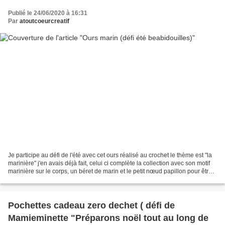
Publié le 24/06/2020 à 16:31
Par
atoutcoeurcreatif
Je participe au défi de l'été avec cet ours réalisé au crochet le thème est "la
marinière" j'en avais déjà fait, celui ci complète la collection avec son motif
marinière sur le corps, un béret de marin et le petit nœud papillon pour être
classe ! (clique...
Pochettes cadeau zero dechet ( défi de
Mamieminette "Préparons noël tout au long de