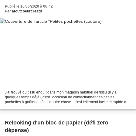
Publié le 16/06/2020 à 06:42
Par
atoutcoeurcreatif
J'ai trouvé du tissu enduit dans mon magasin habituel de tissu (il y a
quelques temps déjà), c'est l'occasion de confectionner des petites
pochettes à goûter ou à tout autre chose... c'est tellement facile et rapide à
faire que l'on peut en faire une...
Relooking d'un bloc de papier (défi zero
dépense)