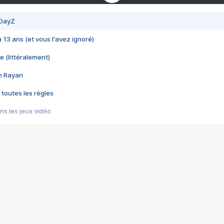
 DayZ
 a 13 ans (et vous l'avez ignoré)
e (littéralement)
im Rayan
 toutes les règles
s les jeux vidéo
us choquant de Rockstar ? - Le scandale BULLY
e plus moche de Steam
du RÊVE tourne au CAUCHEMAR
pendant 8 heures
it… à tort
umiliés par un jeu vidéo