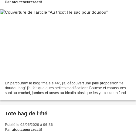
Par
atoutcoeurcreatif
En parcourant le blog "malele 44", j'ai découvert une jolie proposition "le
doudou bag" j'ai fait quelques petites modifications Bouche et chaussures
sont au crochet, jambes et anses au tricotin ainsi que les yeux sur un fond de
jersey gris foncé. 2 fines...
Tote bag de l'été
Publié le 02/06/2020 à 06:36
Par
atoutcoeurcreatif