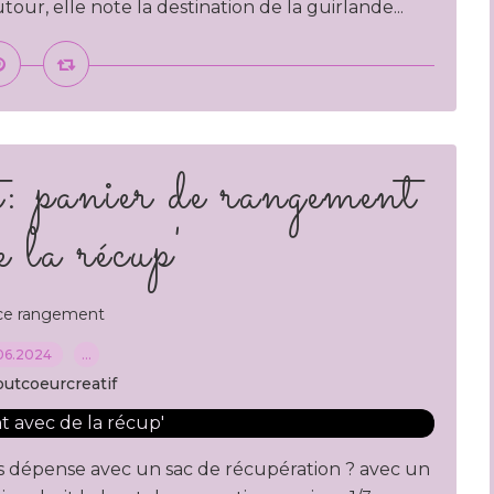
ur, elle note la destination de la guirlande...
: panier de rangement
e la récup'
ce rangement
06.2024
…
outcoeurcreatif
 dépense avec un sac de récupération ? avec un