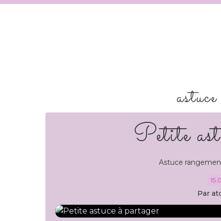
astuce
Petite ast
Astuce rangemen
15.
Par at