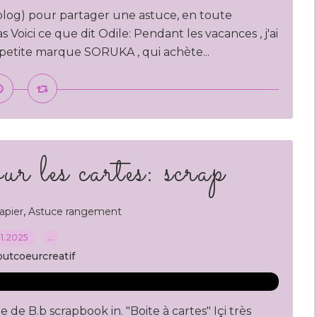
 blog) pour partager une astuce, en toute
s Voici ce que dit Odile: Pendant les vacances , j'ai
 petite marque SORUKA , qui achète...
 les cartes: scrap
,
apier
Astuce rangement
.11.2025
…
outcoeurcreatif
 de B.b scrapbook in. "Boite à cartes" Içi très