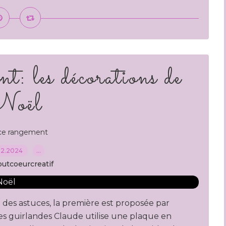
t: les décorations de
Noël
ce rangement
12.2024
…
outcoeurcreatif
des astuces, la première est proposée par
ses guirlandes Claude utilise une plaque en