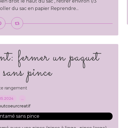
en droit le haut du sac , retirer environ 1/3
coller du sac en papier Reprendre...
t: fermer un paquet
 sans pince
ce rangement
05.2024
…
outcoeurcreatif