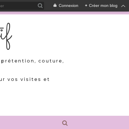
Connexion
+
Créer mon blog
if
prétention, couture,
ur vos visites et