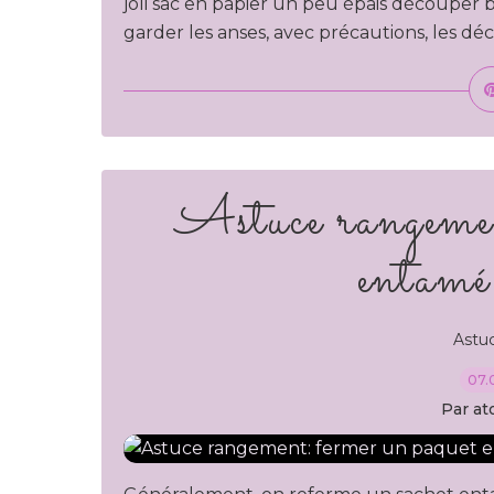
joli sac en papier un peu épais découper bi
garder les anses, avec précautions, les dé
Astuce rangemen
entamé
Astu
07.
Par at