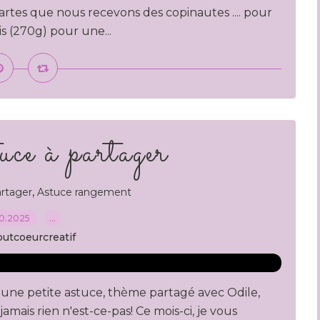
 cartes que nous recevons des copinautes .... pour
ais (270g) pour une...
uce à partager
,
artager
Astuce rangement
10.2025
…
outcoeurcreatif
 une petite astuce, thème partagé avec Odile,
jamais rien n'est-ce-pas! Ce mois-ci, je vous