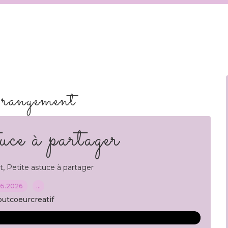
 rangement
uce à partager
,
t
Petite astuce à partager
05.2026
…
outcoeurcreatif