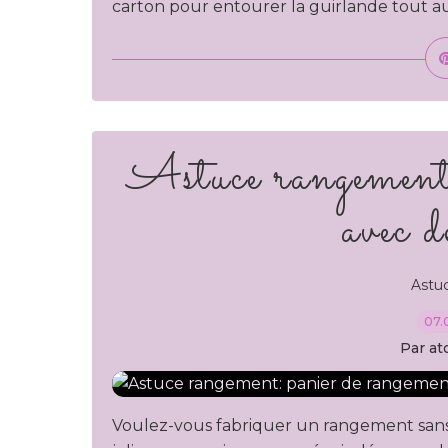
carton pour entourer la guirlande tout auto
Astuce rangement
avec d
Astu
07.
Par at
Voulez-vous fabriquer un rangement sans