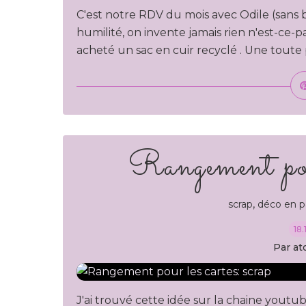
C'est notre RDV du mois avec Odile (sans
humilité, on invente jamais rien n'est-ce-pa
acheté un sac en cuir recyclé . Une toute
Rangement pour
,
scrap
déco en p
18
Par at
J'ai trouvé cette idée sur la chaine youtube