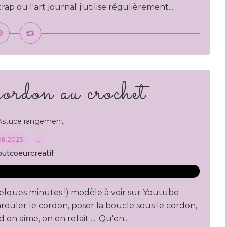
 ou l'art journal j'utilise régulièrement...
ordon au crochet
Astuce rangement
08.2025
…
outcoeurcreatif
quelques minutes !) modèle à voir sur Youtube
rouler le cordon, poser la boucle sous le cordon,
n aime, on en refait .... Qu'en...