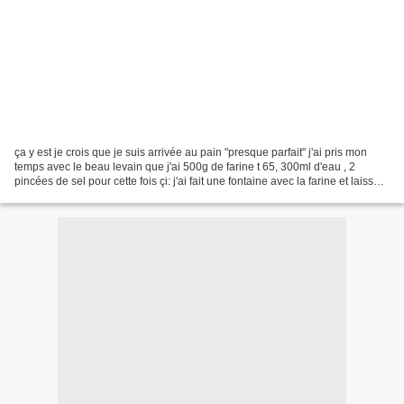
ça y est je crois que je suis arrivée au pain "presque parfait" j'ai pris mon
temps avec le beau levain que j'ai 500g de farine t 65, 300ml d'eau , 2
pincées de sel pour cette fois çi: j'ai fait une fontaine avec la farine et laisser
environ 100g de Levain...