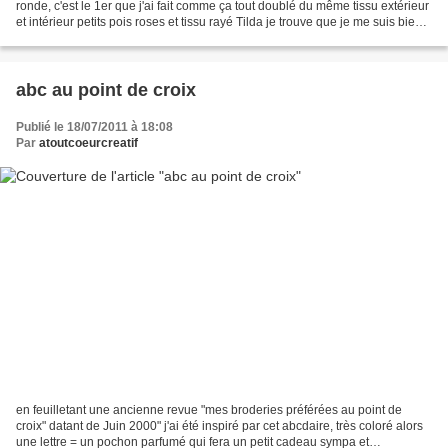
ronde, c'est le 1er que j'ai fait comme ça tout doublé du même tissu extérieur
et intérieur petits pois roses et tissu rayé Tilda je trouve que je me suis bien
débrouillée je lui...
abc au point de croix
Publié le 18/07/2011 à 18:08
Par
atoutcoeurcreatif
en feuilletant une ancienne revue "mes broderies préférées au point de
croix" datant de Juin 2000" j'ai été inspiré par cet abcdaire, très coloré alors
une lettre = un pochon parfumé qui fera un petit cadeau sympa et