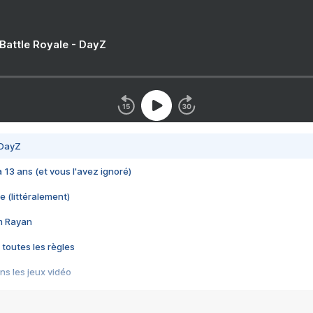
 Battle Royale - DayZ
 DayZ
 a 13 ans (et vous l'avez ignoré)
e (littéralement)
im Rayan
 toutes les règles
s les jeux vidéo
us choquant de Rockstar ? - Le scandale BULLY