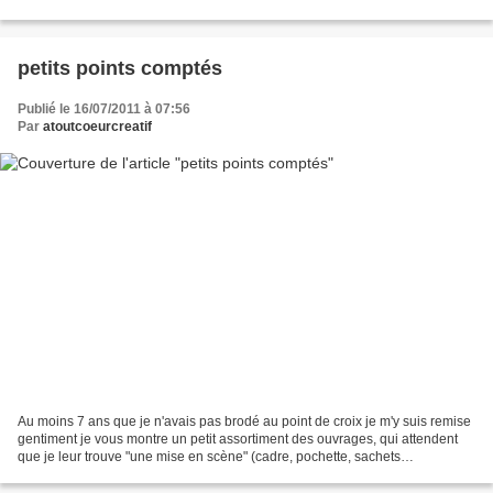
personnalisé à offrir Déjà 3ères lettres...
petits points comptés
Publié le 16/07/2011 à 07:56
Par
atoutcoeurcreatif
Au moins 7 ans que je n'avais pas brodé au point de croix je m'y suis remise
gentiment je vous montre un petit assortiment des ouvrages, qui attendent
que je leur trouve "une mise en scène" (cadre, pochette, sachets
parfumés,?....) j'ai quelques idées...