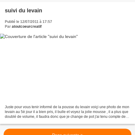
suivi du levain
Publié le 12/07/2011 à 17:57
Par
atoutcoeurcreatif
Juste pour vous tenir informé de la pousse du levain voiçi une photo de mon
levain au 5è jour il a bien pris, il bulle et voyez la jolie mousse , il a plus que
doublé de volume, il faudra donc que je change de pot j'ai tenu compte des
conseils de Poyane...