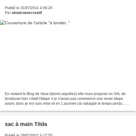
Publié le 31/07/2011 à 06:20
Par
atoutcoeurcreatif
En visitant le Blog de Vava (talons aiguilles) elle nous propose un SAL de
brodeuse hier c'était l'étape 4 je n'avais pas commencé une seule étape
avant, donc je m'y suis mise et en 1 journée j'ai ratrappé le temps perdu....
voiçi mon interprétation des...
sac à main Tilda
Publié le 29/07/2011 à 17:55