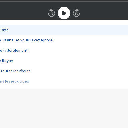
 DayZ
 a 13 ans (et vous l'avez ignoré)
e (littéralement)
im Rayan
 toutes les règles
s les jeux vidéo
us choquant de Rockstar ? - Le scandale BULLY
e plus moche de Steam
du RÊVE tourne au CAUCHEMAR
pendant 8 heures