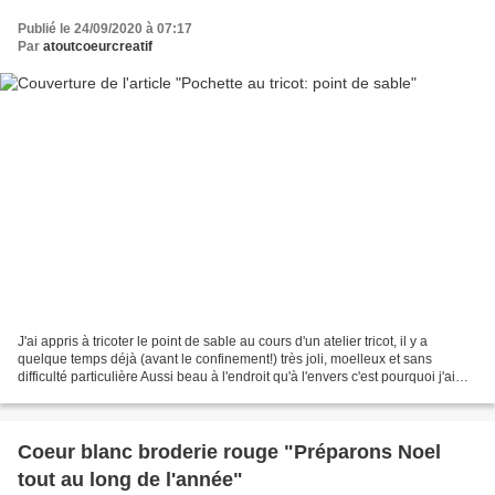
Publié le 24/09/2020 à 07:17
Par
atoutcoeurcreatif
J'ai appris à tricoter le point de sable au cours d'un atelier tricot, il y a
quelque temps déjà (avant le confinement!) très joli, moelleux et sans
difficulté particulière Aussi beau à l'endroit qu'à l'envers c'est pourquoi j'ai
mixé les 2 sur la même...
Coeur blanc broderie rouge "Préparons Noel
tout au long de l'année"