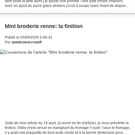
faire toute la tarte alors j'ai ajouté une pomme ! une pâte brisée (maison)
avec un ajout de sucre glace dedans (1cuil à soupe rase) Avant de disposer
les fruits, j'ai saupoudré...
Mini broderie renne: la finition
Publié le 03/09/2020 à 06:41
Par
atoutcoeurcreatif
Suite de mon article du 19 aout, (à revoir en fin d'article), je vous présente la
finition, l'idée m'est venue en mangeant du fromage !! ouiiii ! sous le fromage,
il y avait une plaquette de bois toute ronde et à la bonne dimension pour