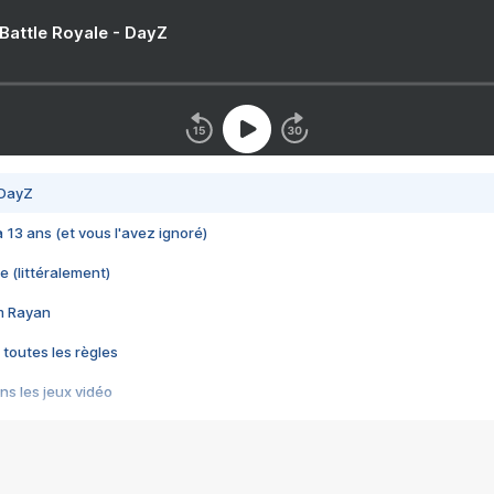
 Battle Royale - DayZ
 DayZ
 a 13 ans (et vous l'avez ignoré)
e (littéralement)
im Rayan
 toutes les règles
s les jeux vidéo
us choquant de Rockstar ? - Le scandale BULLY
e plus moche de Steam