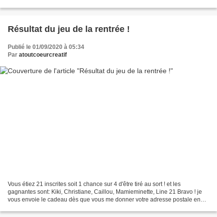
maintenir cette...
Résultat du jeu de la rentrée !
Publié le 01/09/2020 à 05:34
Par
atoutcoeurcreatif
Vous étiez 21 inscrites soit 1 chance sur 4 d'être tiré au sort ! et les
gagnantes sont: Kiki, Christiane, Caillou, Mamieminette, Line 21 Bravo ! je
vous envoie le cadeau dès que vous me donner votre adresse postale en
allant sur Contact j'ai déjà l'adresse...