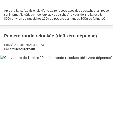
Après la tarte, j'avais envie d’une autre recette avec des questches j'ai trouvé
sur internet "le gâteau moelleux aux quetsches" je vous donne la recette:
800g environ de questches 120g de poudre d'amandes 100g de farine 1/2
sa de levure chimique 3 oeufs...
Panière ronde relookée (défi zéro dépense)
Publié le 10/09/2020 à 06:24
Par
atoutcoeurcreatif