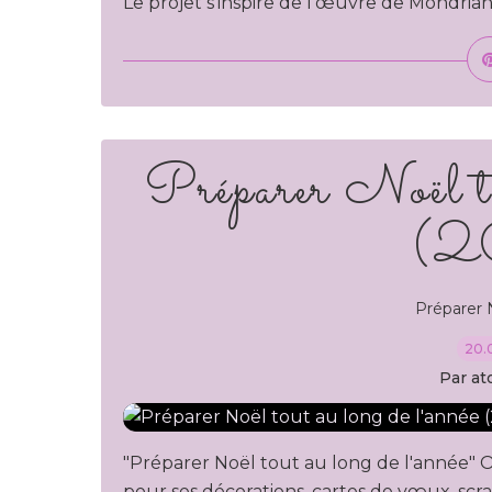
Le projet s'inspire de l’œuvre de Mondrian, j
Préparer Noël to
(2
Préparer 
20.
Par at
"Préparer Noël tout au long de l'année" On 
pour ses décorations, cartes de vœux, scra