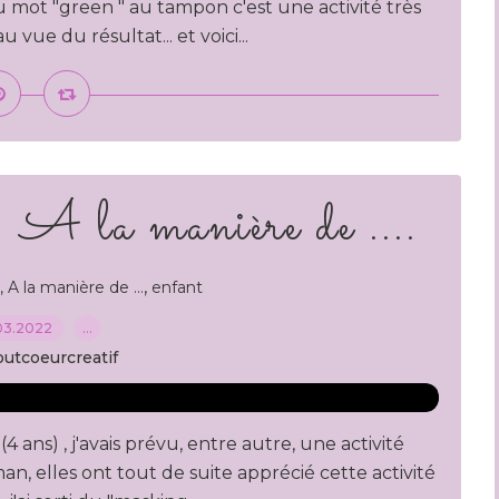
 du mot "green " au tampon c'est une activité très
vue du résultat... et voici...
: A la manière de ....
,
 A la manière de ...
enfant
03.2022
…
outcoeurcreatif
(4 ans) , j'avais prévu, entre autre, une activité
an, elles ont tout de suite apprécié cette activité