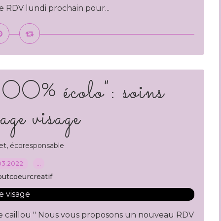
e RDV lundi prochain pour...
00% écolo": soins
ge visage
,
et
écoresponsable
03.2022
…
outcoeurcreatif
 de caillou " Nous vous proposons un nouveau RDV