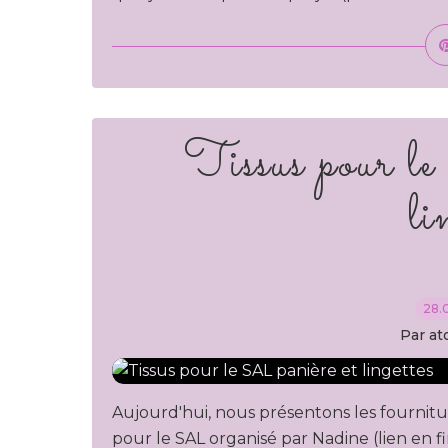
Tissus pour l
li
28.
Par at
Aujourd'hui, nous présentons les fournitur
pour le SAL organisé par Nadine (lien en fi