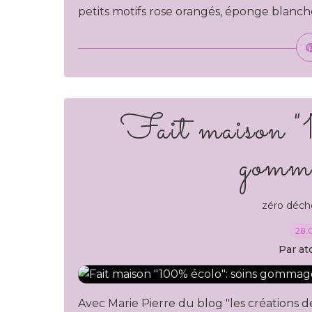
petits motifs rose orangés, éponge blanch
Fait maison "1
gomma
zéro déch
28.
Par at
Avec Marie Pierre du blog "les créations