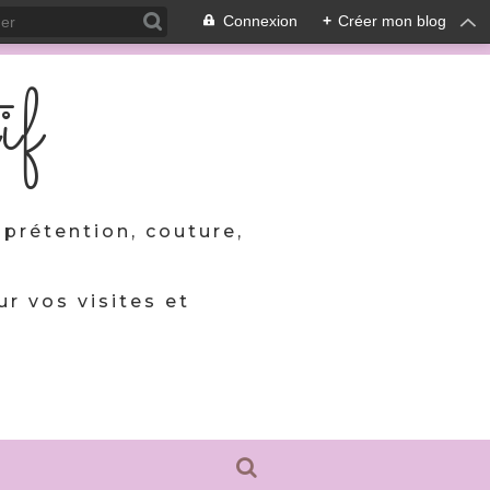
Connexion
+
Créer mon blog
if
prétention, couture,
ur vos visites et