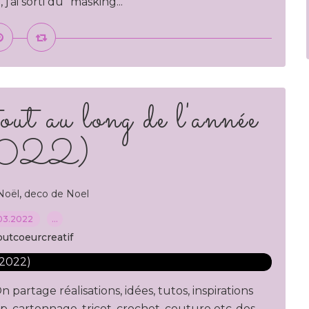
'ai sorti du "masking...
ut au long de l'année
022)
,
Noël
deco de Noel
03.2022
…
outcoeurcreatif
partage réalisations, idées, tutos, inspirations
p, cartonnage, tricot, crochet, couture etc..des