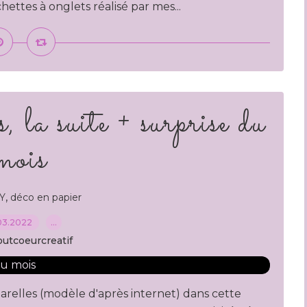
ettes à onglets réalisé par mes...
, la suite + surprise du
mois
,
Y
déco en papier
03.2022
…
outcoeurcreatif
uarelles (modèle d'après internet) dans cette