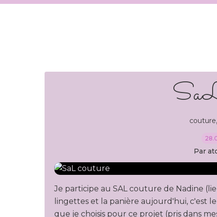
SaL 
couture
28.
Par at
Je participe au SAL couture de Nadine (lien 
lingettes et la panière aujourd'hui, c'est 
que je choisis pour ce projet (pris dans mes