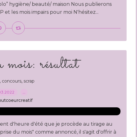
olo” hygiène/ beauté/ maison Nous publierons
 et les mois impairs pour moi N'hésitez...
 mois: résultat
,
 concours
scrap
03.2022
…
outcoeurcreatif
nt d'heure d'été que je procède au tirage au
rise du mois" comme annoncé, il s'agit d'offrir à