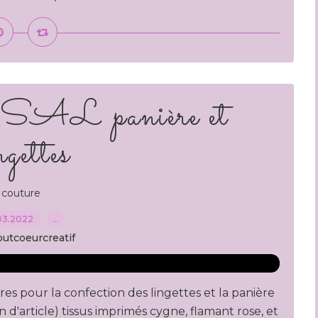
e SAL panière et
ngettes
couture
03.2022
…
outcoeurcreatif
es pour la confection des lingettes et la panière
n d'article) tissus imprimés cygne, flamant rose, et