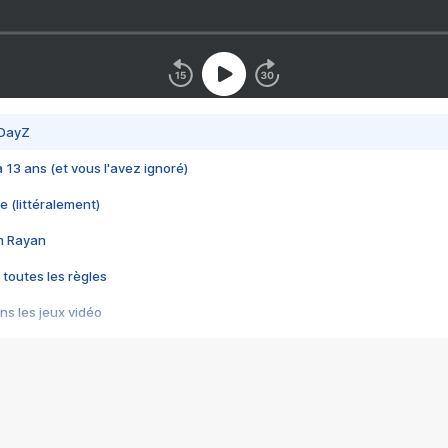
 DayZ
 a 13 ans (et vous l'avez ignoré)
e (littéralement)
im Rayan
 toutes les règles
s les jeux vidéo
us choquant de Rockstar ? - Le scandale BULLY
e plus moche de Steam
du RÊVE tourne au CAUCHEMAR