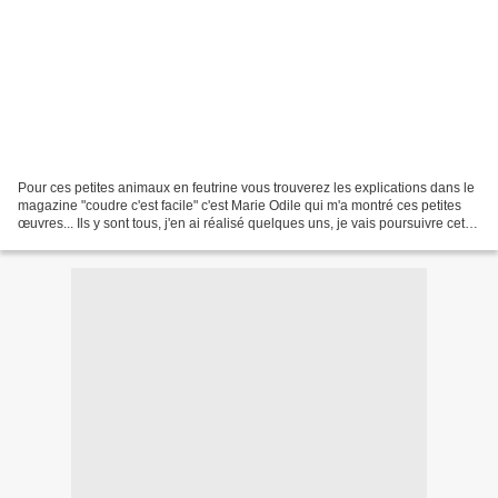
Pour ces petites animaux en feutrine vous trouverez les explications dans le
magazine "coudre c'est facile" c'est Marie Odile qui m'a montré ces petites
œuvres... Ils y sont tous, j'en ai réalisé quelques uns, je vais poursuivre cet
été en attendant voici...