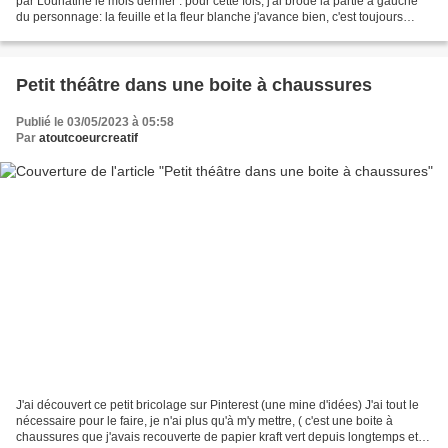
par Lounatine le mois dernier : pour cette fois, j'ai brodé la partie à gauche
du personnage: la feuille et la fleur blanche j'avance bien, c'est toujours
plaisant
Petit théâtre dans une boite à chaussures
Publié le 03/05/2023 à 05:58
Par
atoutcoeurcreatif
J'ai découvert ce petit bricolage sur Pinterest (une mine d'idées) J'ai tout le
nécessaire pour le faire, je n'ai plus qu'à m'y mettre, ( c'est une boite à
chaussures que j'avais recouverte de papier kraft vert depuis longtemps et