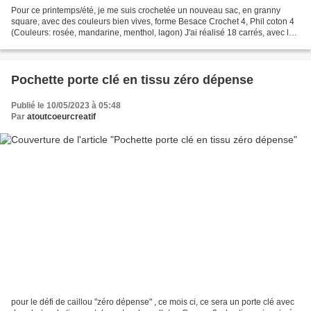
Pour ce printemps/été, je me suis crochetée un nouveau sac, en granny
square, avec des couleurs bien vives, forme Besace Crochet 4, Phil coton 4
(Couleurs: rosée, mandarine, menthol, lagon) J'ai réalisé 18 carrés, avec les
4 couleurs, pour les faces avant...
Pochette porte clé en tissu zéro dépense
Publié le 10/05/2023 à 05:48
Par
atoutcoeurcreatif
pour le défi de caillou "zéro dépense" , ce mois ci, ce sera un porte clé avec