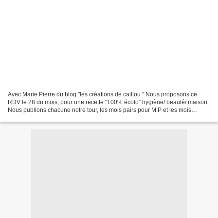
Avec Marie Pierre du blog "les créations de caillou " Nous proposons ce
RDV le 28 du mois, pour une recette “100% écolo” hygiène/ beauté/ maison
Nous publions chacune notre tour, les mois pairs pour M.P et les mois
impairs pour moi N'hésitez pas à commenter,...