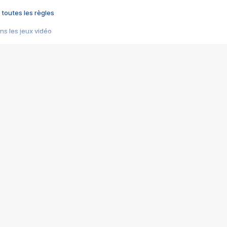
 toutes les règles
s les jeux vidéo
us choquant de Rockstar ? - Le scandale BULLY
e plus moche de Steam
du RÊVE tourne au CAUCHEMAR
pendant 8 heures
it… à tort
umiliés par un jeu vidéo
ire - Final Fantasy 8
ti un empire - Age of Empires
story DOFUS
tard, il crée l'un des pires jeux de tous les temps, MindsEye.