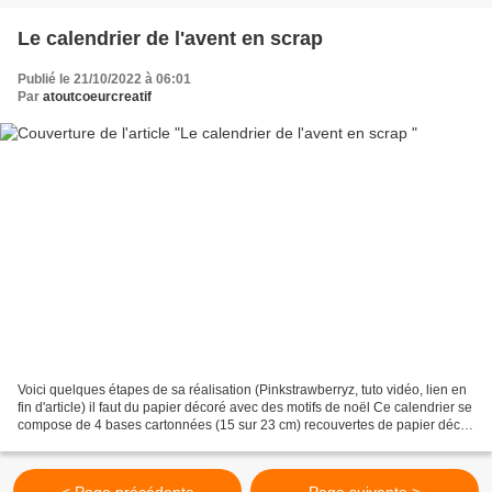
Le calendrier de l'avent en scrap
Publié le 21/10/2022 à 06:01
Par
atoutcoeurcreatif
Voici quelques étapes de sa réalisation (Pinkstrawberryz, tuto vidéo, lien en
fin d'article) il faut du papier décoré avec des motifs de noël Ce calendrier se
compose de 4 bases cartonnées (15 sur 23 cm) recouvertes de papier déco,
sur lesquelles on colle...