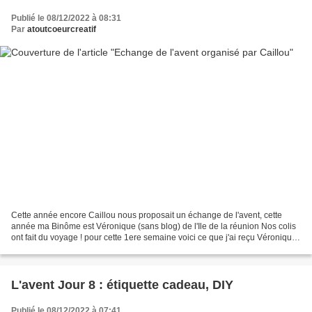
Publié le 08/12/2022 à 08:31
Par
atoutcoeurcreatif
Cette année encore Caillou nous proposait un échange de l'avent, cette
année ma Binôme est Véronique (sans blog) de l'Ile de la réunion Nos colis
ont fait du voyage ! pour cette 1ere semaine voici ce que j'ai reçu Véronique
m'a bien gâté, j'apprécie tout...
L'avent Jour 8 : étiquette cadeau, DIY
Publié le 08/12/2022 à 07:41