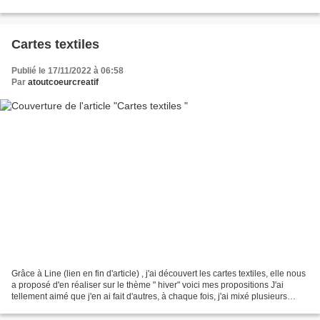
à offrir ou pour la...
Cartes textiles
Publié le 17/11/2022 à 06:58
Par
atoutcoeurcreatif
Grâce à Line (lien en fin d'article) , j'ai découvert les cartes textiles, elle nous
a proposé d'en réaliser sur le thème " hiver" voici mes propositions J'ai
tellement aimé que j'en ai fait d'autres, à chaque fois, j'ai mixé plusieurs
types de tissus,...