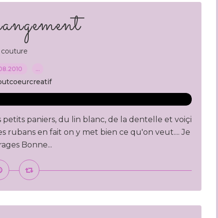
rangement
couture
08.2010
…
outcoeurcreatif
 petits paniers, du lin blanc, de la dentelle et voiçi
 les rubans en fait on y met bien ce qu'on veut.... Je
rages Bonne...