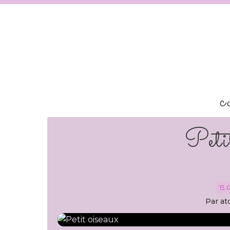
c
Peti
15.
Par at