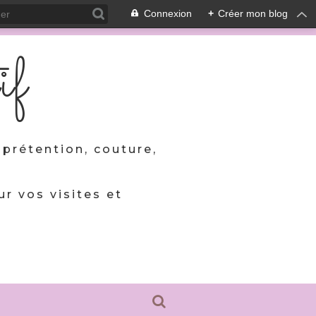
Connexion
+
Créer mon blog
if
prétention, couture,
ur vos visites et