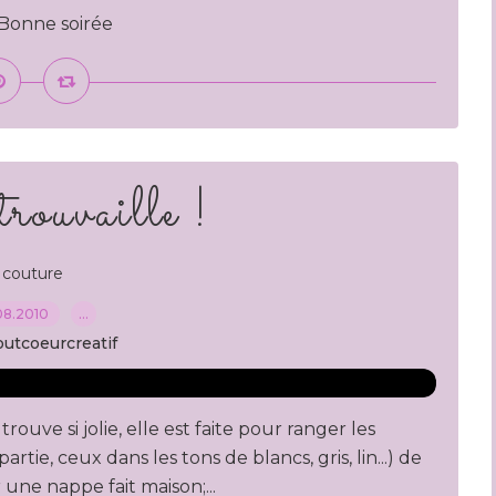
 Bonne soirée
trouvaille !
couture
08.2010
…
outcoeurcreatif
trouve si jolie, elle est faite pour ranger les
rtie, ceux dans les tons de blancs, gris, lin...) de
une nappe fait maison;...