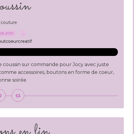
ussin
couture
08.2010
…
outcoeurcreatif
 ce coussin sur commande pour Jocy avec juste
os comme accessoires, boutons en forme de coeur,
onne soirée
ns en lin