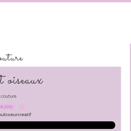
outure
t oiseaux
couture
08.2010
…
outcoeurcreatif