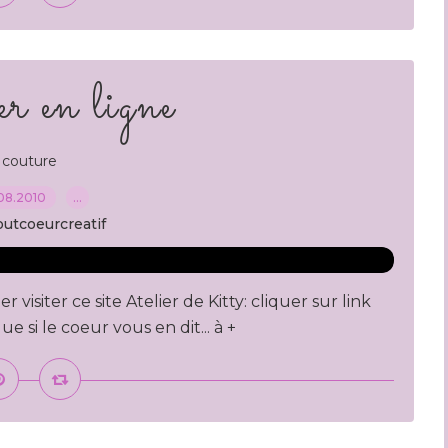
r en ligne
couture
08.2010
…
outcoeurcreatif
visiter ce site Atelier de Kitty: cliquer sur link
ue si le coeur vous en dit... à +