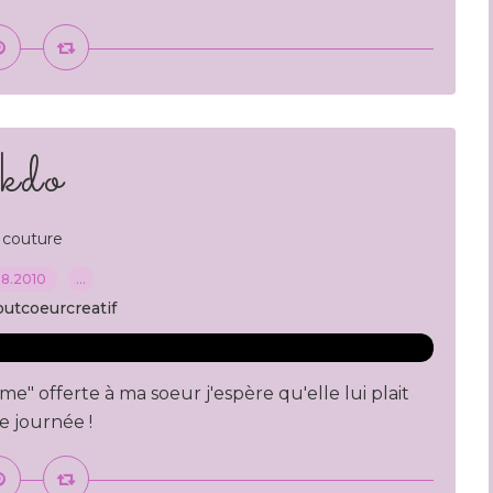
kdo
couture
08.2010
…
outcoeurcreatif
rme" offerte à ma soeur j'espère qu'elle lui plait
ne journée !