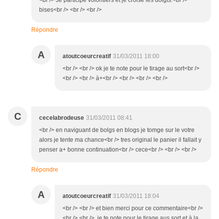
<br /> Je participe volontiers et je croise les doigts.<br />
bises<br /> <br /> <br />
Répondre
A
atoutcoeurcreatif
31/03/2011 18:00
<br /> <br /> ok je te note pour le tirage au sort<br />
<br /> <br /> à+<br /> <br /> <br /> <br />
C
cecelabrodeuse
31/03/2011 08:41
<br /> en naviguant de bolgs en blogs je tomge sur le votre
alors je tente ma chance<br /> tres original le panier il fallait y
penser a+ bonne continuation<br /> cece<br /> <br /> <br />
Répondre
A
atoutcoeurcreatif
31/03/2011 18:04
<br /> <br /> et bien merci pour ce commentaire<br />
<br /> <br /> je te note pour le tirage aus sort et à la