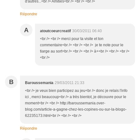
d'autres...<br /> Amitiés<br /> <br /> <br />
Répondre
A
atoutcoeurcreatif
30/03/2011 06:40
<br /> <br /> merci pour ta visite et ton
commentaire<br /> <br /> <br /> je te note pour le
tiarge au sort<br /> <br /> <br /> à+<br /> <br /> <br />
<br />
B
Baroussemania
29/03/2011 21:33
<br /> je veux bien participez au jeu<br /> donc je relais l'info
ici , merci beaucoup<br /> a très bientot, je découvre pour le
moment<br /> <br /> http://baroussemania.over-
blog.com/article-a-gagne-chez-les-copines-ou-sur-la-blogo-
62235173.html<br /> <br /> <br />
Répondre