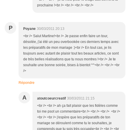
prochaine !<br /> <br /> <br /> <br />
P
Poyane
30/03/2011 20:13
<br /> Salut Martine!<br /> Je passe enfin faire un tour,
désolée, j'ai été un peu overbookée ces derniers temps avec
les préparatifs de mon mariage :)<br /> En tout cas, je lis
toujours avec autant de plaisir tout tes beaux articles, ce sont
de très belles réalisations que tu nous montres !<br /> Je te
souhaite une bonne soirée, bises à bientot ^^<br /> <br /> <br
/>
Répondre
A
atoutcoeurcreatif
30/03/2011 21:15
<br /> <br /> ah ça fait plaisir que les fidèles comme
toi me psot un commentaire<br /> <br /> <br /> <br />
<br /> <br /> j'espère que les préparatifs de ton
mariage se déroulent comme tu le souhaites, je
comprends que tu sois très occupée<br /> <br /> <br