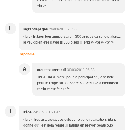
commentaire<br /> <br /> <br /> à+<br /> <br /> <br />
<br />
L
lagrandepages
29/03/2011 21:55
<br /> Et bien bon anniversaire !! 300 articles ca se fête alors...
je veux bien être gatée !!! 300 bises !!!!!!<br /> <br /> <br />
Répondre
A
atoutcoeurcreatif
30/03/2011 06:38
<br /> <br /> merci pour ta participation, je te note
pour le tirage au sort<br /> <br /> <br /> à bientôt<br
/> <br /> <br /> <br />
I
Irène
29/03/2011 21:47
<br /> Très astucieux, très utile : une belle réalisation. Etant
donné qu'il est déjà rempli, il faudra en prévoir beaucoup