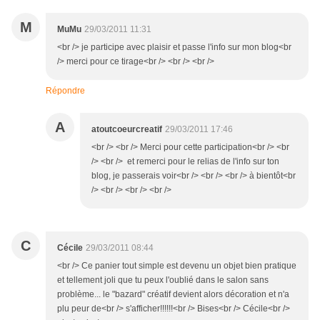
M
MuMu
29/03/2011 11:31
<br /> je participe avec plaisir et passe l'info sur mon blog<br
/> merci pour ce tirage<br /> <br /> <br />
Répondre
A
atoutcoeurcreatif
29/03/2011 17:46
<br /> <br /> Merci pour cette participation<br /> <br
/> <br /> et remerci pour le relias de l'info sur ton
blog, je passerais voir<br /> <br /> <br /> à bientôt<br
/> <br /> <br /> <br />
C
Cécile
29/03/2011 08:44
<br /> Ce panier tout simple est devenu un objet bien pratique
et tellement joli que tu peux l'oublié dans le salon sans
problème... le "bazard" créatif devient alors décoration et n'a
plu peur de<br /> s'afficher!!!!!!<br /> Bises<br /> Cécile<br />