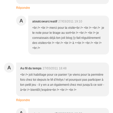
Répondre
A
atoutcoeurcreatif
27/03/2011 19:10
<br /> <br /> merci pour ta visite<br /> <br /> <br /> je
te note pour le tirage au sort<br /> <br /> <br /> je
connaissais déjà ton joli blog j'y fait régulièrement
des visites<br /> <br /> <br /> à +<br /> <br /> <br />
<br />
A
Au fil du temps
27/03/2011 18:48
<br /> joli habillage pour ce panier ! je viens pour la permière
fois chez toi depuis le M d'Arilys ! et pourquoi pas participer à
ton petit jeu - il y en a un également chez moi jusqu'à ce soir -
à<br /> bientôt j'espère<br /> <br /> <br />
Répondre