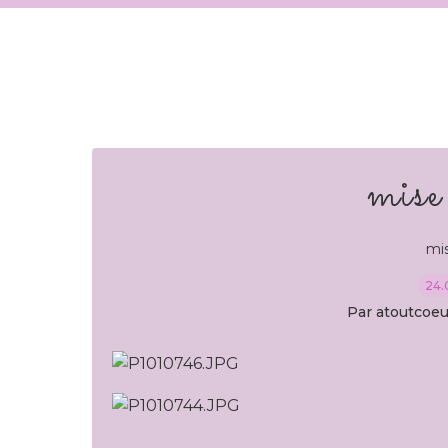
mise
mi
24.
Par atoutcoeu