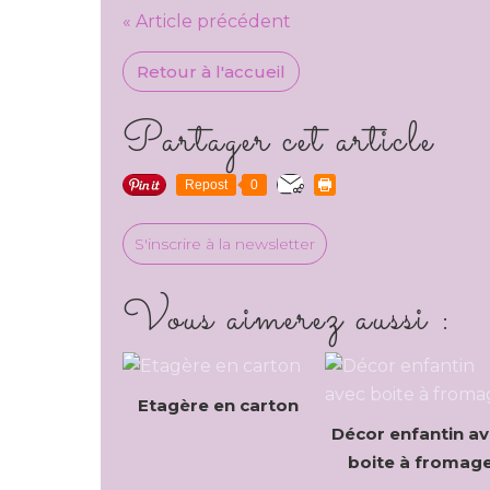
« Article précédent
Retour à l'accueil
Partager cet article
Repost
0
S'inscrire à la newsletter
Vous aimerez aussi :
Etagère en carton
Décor enfantin a
boite à fromag