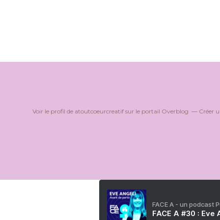
Voir le profil de
atoutcoeurcreatif
sur le portail Overblog
Créer u
FACE A - un podcast 
FACE A #30 : Eve A