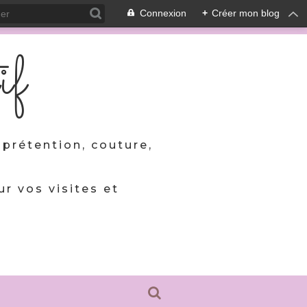
Connexion
+
Créer mon blog
if
prétention, couture,
ur vos visites et