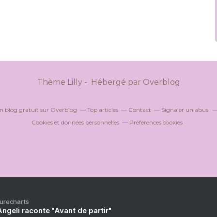
Thème Lilly - Hébergé par
Overblog
n blog gratuit sur Overblog
Top articles
Contact
Signaler un abus
Cookies et données personnelles
Préférences cookies
Purecharts
ngeli raconte "Avant de partir"