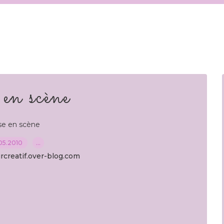
 en scène
se en scène
05.2010
…
rcreatif.over-blog.com