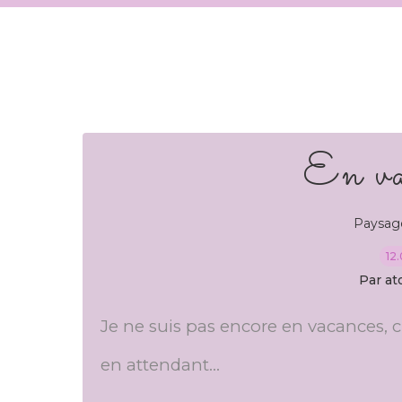
En va
Paysag
12
Par at
Je ne suis pas encore en vacances, c
en attendant...