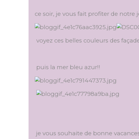
ce soir, je vous fait profiter de notre
voyez ces belles couleurs des façade
puis la mer bleu azur!!
je vous souhaite de bonne vacance