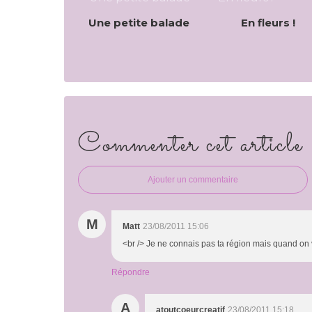
Une petite balade
En fleurs !
Commenter cet article
Ajouter un commentaire
M
Matt
23/08/2011 15:06
<br /> Je ne connais pas ta région mais quand on v
Répondre
A
atoutcoeurcreatif
23/08/2011 15:18