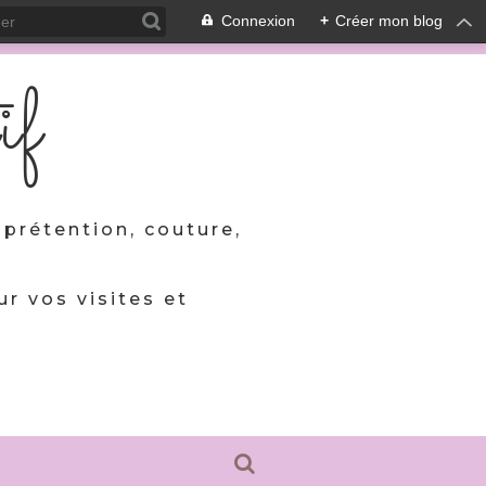
Connexion
+
Créer mon blog
if
prétention, couture,
ur vos visites et