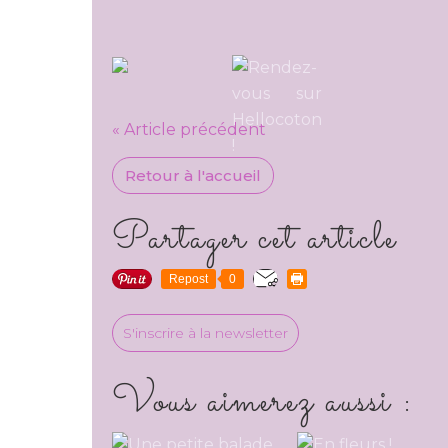
« Article précédent
Retour à l'accueil
Partager cet article
Repost
0
S'inscrire à la newsletter
Vous aimerez aussi :