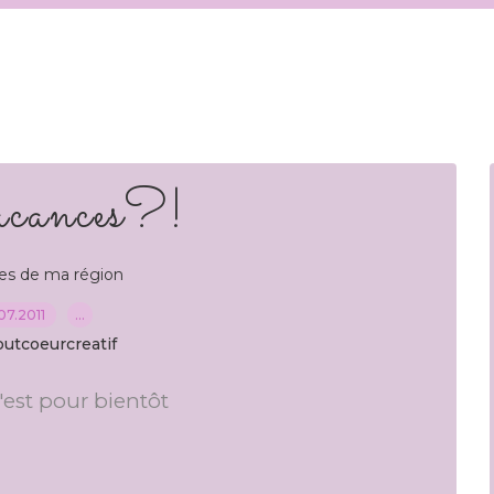
cances?!
es de ma région
.07.2011
…
outcoeurcreatif
'est pour bientôt