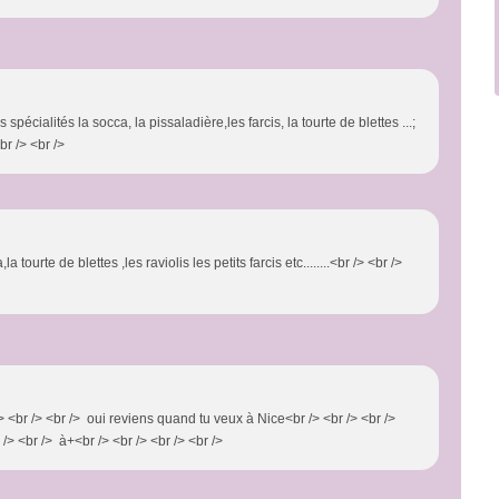
s spécialités la socca, la pissaladière,les farcis, la tourte de blettes ...;
br /> <br />
 tourte de blettes ,les raviolis les petits farcis etc........<br /> <br />
 <br /> <br /> oui reviens quand tu veux à Nice<br /> <br /> <br />
> <br /> à+<br /> <br /> <br /> <br />