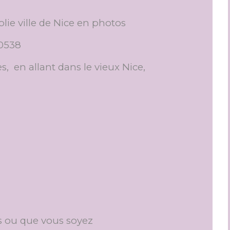
 jolie ville de Nice en photos
s, en allant dans le vieux Nice,
s ou que vous soyez