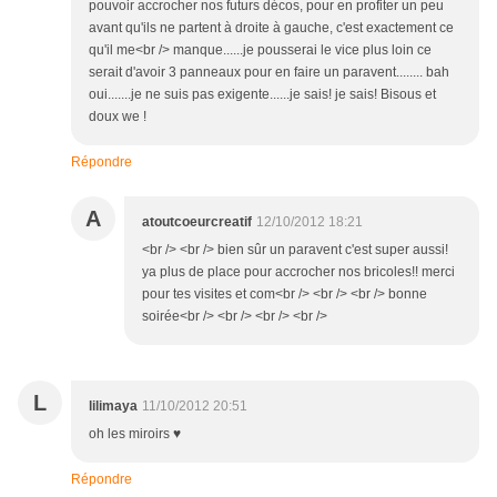
pouvoir accrocher nos futurs décos, pour en profiter un peu
avant qu'ils ne partent à droite à gauche, c'est exactement ce
qu'il me<br /> manque......je pousserai le vice plus loin ce
serait d'avoir 3 panneaux pour en faire un paravent........ bah
oui.......je ne suis pas exigente......je sais! je sais! Bisous et
doux we !
Répondre
A
atoutcoeurcreatif
12/10/2012 18:21
<br /> <br /> bien sûr un paravent c'est super aussi!
ya plus de place pour accrocher nos bricoles!! merci
pour tes visites et com<br /> <br /> <br /> bonne
soirée<br /> <br /> <br /> <br />
L
lilimaya
11/10/2012 20:51
oh les miroirs ♥
Répondre