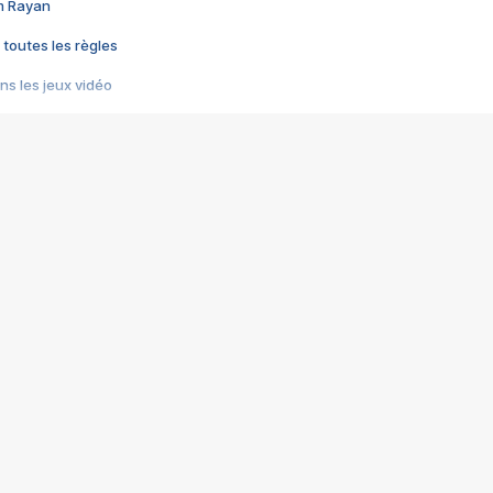
im Rayan
 toutes les règles
s les jeux vidéo
us choquant de Rockstar ? - Le scandale BULLY
e plus moche de Steam
du RÊVE tourne au CAUCHEMAR
pendant 8 heures
it… à tort
umiliés par un jeu vidéo
ire - Final Fantasy 8
ti un empire - Age of Empires
story DOFUS
tard, il crée l'un des pires jeux de tous les temps, MindsEye.