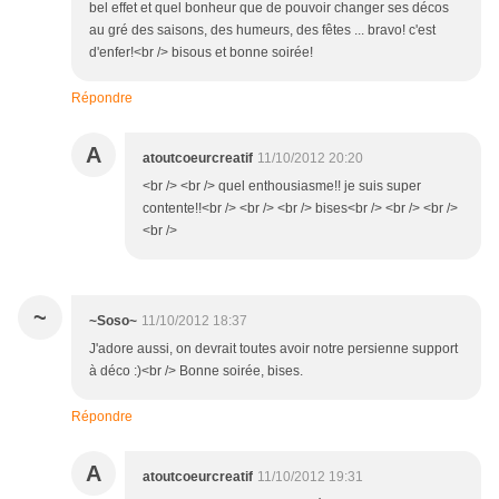
bel effet et quel bonheur que de pouvoir changer ses décos
au gré des saisons, des humeurs, des fêtes ... bravo! c'est
d'enfer!<br /> bisous et bonne soirée!
Répondre
A
atoutcoeurcreatif
11/10/2012 20:20
<br /> <br /> quel enthousiasme!! je suis super
contente!!<br /> <br /> <br /> bises<br /> <br /> <br />
<br />
~
~Soso~
11/10/2012 18:37
J'adore aussi, on devrait toutes avoir notre persienne support
à déco :)<br /> Bonne soirée, bises.
Répondre
A
atoutcoeurcreatif
11/10/2012 19:31