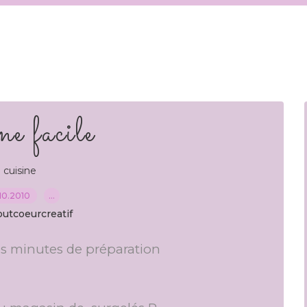
ne facile
cuisine
10.2010
…
outcoeurcreatif
es minutes de préparation