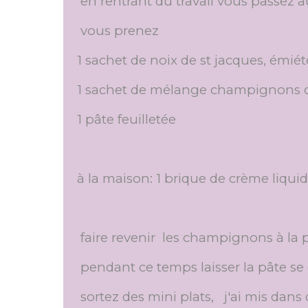
en rentrant du travail vous passez a
vous prenez
1 sachet de noix de st jacques, émi
1 sachet de mélange champignons d
1 pâte feuilletée
à la maison: 1 brique de crème liquid
faire revenir les champignons à la 
pendant ce temps laisser la pâte se
sortez des mini plats, j'ai mis dans