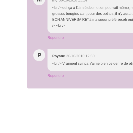
mc
30/10/2010 15:14
<br /> oui ça à l'air très bon et on pourrait mê
grosses bougies car , pour des petites ;il n'y aur
BON ANNIVERSAIRE" à ma soeur préférée.eh oui nou
/> <br />
Répondre
P
Poyane
30/10/2010 12:30
<br /> Vraiment sympa, j'aime bien ce genre de ptit 
Répondre