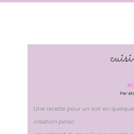
cuisi
30.
Par at
Une recette pour un soir en quelqu
création perso