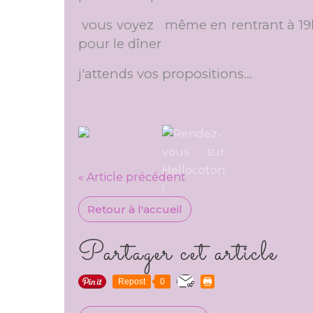
vous voyez même en rentrant à 19h 
pour le dîner
j'attends vos propositions...
« Article précédent
Retour à l'accueil
Partager cet article
Repost
0