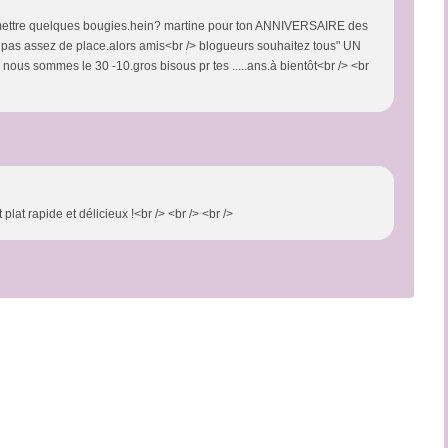
me, mettre quelques bougies.hein? martine pour ton ANNIVERSAIRE des
ait pas assez de place.alors amis<br /> blogueurs souhaitez tous" UN
s sommes le 30 -10.gros bisous pr tes .....ans.à bientôt<br /> <br
plat rapide et délicieux !<br /> <br /> <br />