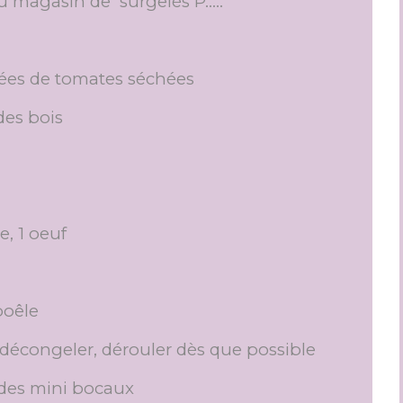
u magasin de surgelés P.....
étées de tomates séchées
es bois
e, 1 oeuf
poêle
 décongeler, dérouler dès que possible
 des mini bocaux