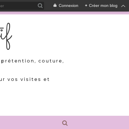
Connexion
+
Créer mon blog
if
prétention, couture,
ur vos visites et