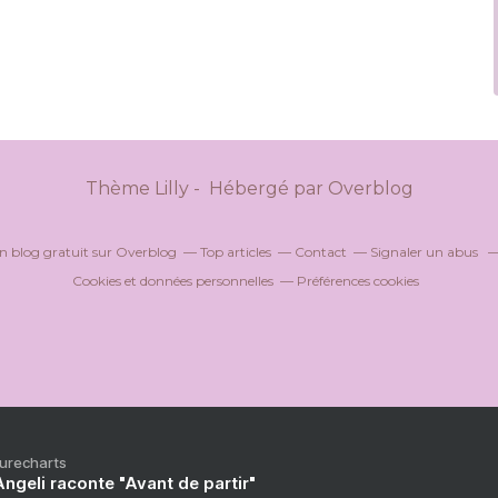
Thème Lilly - Hébergé par
Overblog
n blog gratuit sur Overblog
Top articles
Contact
Signaler un abus
Cookies et données personnelles
Préférences cookies
Purecharts
ngeli raconte "Avant de partir"