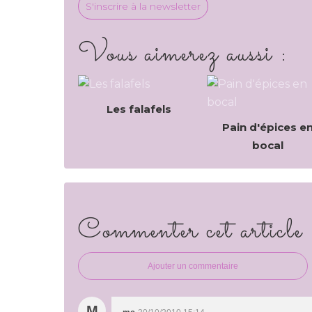
S'inscrire à la newsletter
Vous aimerez aussi :
Les falafels
Pain d'épices e
bocal
Commenter cet article
Ajouter un commentaire
M