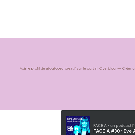
Voir le profil de
atoutcoeurcreatif
sur le portail Overblog
Créer u
FACE A - un podcast 
FACE A #30 : Eve A