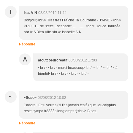
I
Isa. A-N
03/08/2012 11:44
Bonjour,<br /> Tres tres Fraîche Ta Couronne - J'AIME -<br />
PROFITE de "cette Escapade" ..............<br /> Douce Journée.
<br /> A Bien Vite.<br /> Isabelle A-N
Répondre
A
atoutcoeurcreatif
03/08/2012 17:03
<br /> <br /> merci beaucoup<br /> <br /> <br /> à
bientôt<br /> <br /> <br /> <br />
~
~Soso~
03/08/2012 10:02
J'adore ! Et tu verras (si t'as jamais testé) que l'eucalyptus
reste sympa trèèèès longtemps :)<br /> Bises.
Répondre