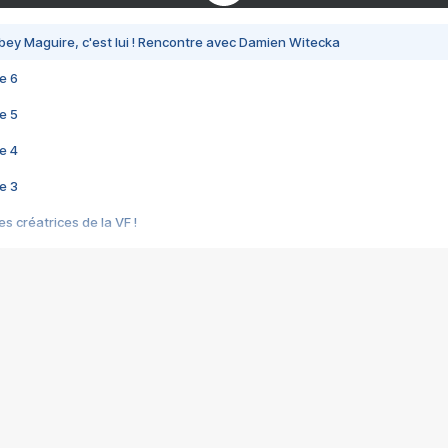
bey Maguire, c'est lui ! Rencontre avec Damien Witecka
e 6
e 5
e 4
e 3
s créatrices de la VF !
e 2
e 1
e Mektoub My Love arrive enfin ! Rencontre avec Shaïn Boumedine et Sal
i : après Toni en famille
elle réalise le bouleversant Dites lui que je l'aime
ais ! Rencontre autour de Vie privée de Rebecca Zlotowski