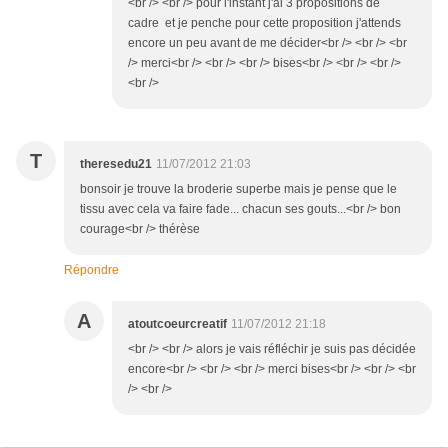
<br /> <br /> pour l'instant j'ai 3 propositions de
cadre et je penche pour cette proposition j'attends
encore un peu avant de me décider<br /> <br /> <br
/> merci<br /> <br /> <br /> bises<br /> <br /> <br />
<br />
T
theresedu21
11/07/2012 21:03
bonsoir je trouve la broderie superbe mais je pense que le
tissu avec cela va faire fade... chacun ses gouts...<br /> bon
courage<br /> thérèse
Répondre
A
atoutcoeurcreatif
11/07/2012 21:18
<br /> <br /> alors je vais réfléchir je suis pas décidée
encore<br /> <br /> <br /> merci bises<br /> <br /> <br
/> <br />