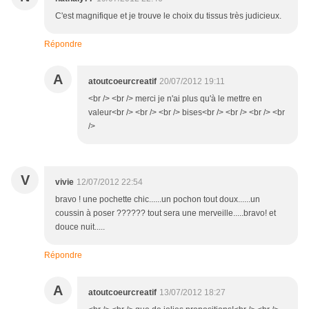
C'est magnifique et je trouve le choix du tissus très judicieux.
Répondre
A
atoutcoeurcreatif
20/07/2012 19:11
<br /> <br /> merci je n'ai plus qu'à le mettre en
valeur<br /> <br /> <br /> bises<br /> <br /> <br /> <br
/>
V
vivie
12/07/2012 22:54
bravo ! une pochette chic......un pochon tout doux......un
coussin à poser ?????? tout sera une merveille.....bravo! et
douce nuit.....
Répondre
A
atoutcoeurcreatif
13/07/2012 18:27