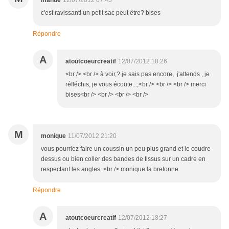
manue
12/07/2012 07:43
c'est ravissant! un petit sac peut être? bises
Répondre
A
atoutcoeurcreatif
12/07/2012 18:26
<br /> <br /> à voir,? je sais pas encore, j'attends , je
réfléchis, je vous écoute...;<br /> <br /> <br /> merci
bises<br /> <br /> <br /> <br />
M
monique
11/07/2012 21:20
vous pourriez faire un coussin un peu plus grand et le coudre
dessus ou bien coller des bandes de tissus sur un cadre en
respectant les angles .<br /> monique la bretonne
Répondre
A
atoutcoeurcreatif
12/07/2012 18:27