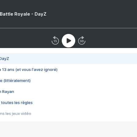
 Battle Royale - DayZ
 DayZ
 a 13 ans (et vous l'avez ignoré)
e (littéralement)
im Rayan
 toutes les règles
s les jeux vidéo
us choquant de Rockstar ? - Le scandale BULLY
e plus moche de Steam