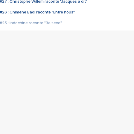
#27 : Christophe Willem raconte "Jacques a dit"
#26 : Chimène Badi raconte "Entre nous"
#25 : Indochine raconte "3e sexe"
#24 : Zaho raconte "C'est chelou"
#23 : Patrick Bruel raconte "Au café des délices"
#22 : Kyo raconte "Le chemin"
#21 : Nolwenn Leroy raconte "Cassé"
#20 : Patrick Hernandez raconte "Born to be alive"
#19 : Lorie raconte "Près de moi"
#18 : Michael Jones raconte "A nos actes manqués" (avec Jean-Jacque
#17 : Khaled raconte "Aïcha"
#16 : Corneille raconte "Parce qu'on vient de loin"
#15 : Indochine raconte "L'aventurier"