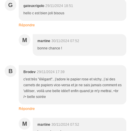
G
gateuxrigolo
29/11/2024 18:51
hello c est bien joli bisous
Répondre
M
martine
30/11/2024 07:52
bonne chance !
B
Brodev
29/11/2024 17:39
c'est très "élégant".. j'adore le papier rose et vichy.. j’ai des
carnets de papiers vice-versa et je ne sais jamais comment es
'utiliser.. voilà une belle idée!! enfin quand je m'y mettrai..<br
/> belle soirée
Répondre
M
martine
30/11/2024 07:52