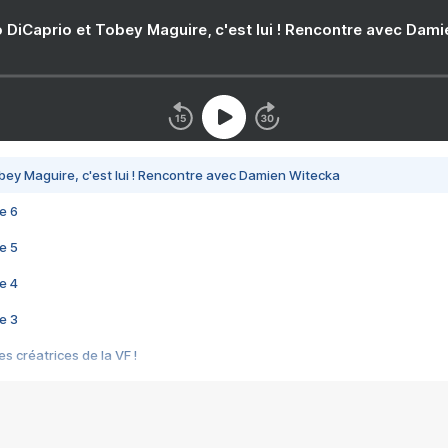
 DiCaprio et Tobey Maguire, c'est lui ! Rencontre avec Dam
bey Maguire, c'est lui ! Rencontre avec Damien Witecka
e 6
e 5
e 4
e 3
s créatrices de la VF !
e 2
e 1