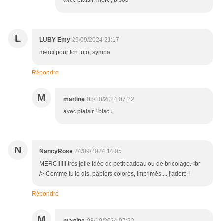
avec plaisir, merci, bisou
L
LUBY Emy
29/09/2024 21:17
merci pour ton tuto, sympa
Répondre
M
martine
08/10/2024 07:22
avec plaisir ! bisou
N
NancyRose
24/09/2024 14:05
MERCIIIIII très jolie idée de petit cadeau ou de bricolage.<br
/> Comme tu le dis, papiers colorés, imprimés.... j'adore !
Répondre
M
martine
08/10/2024 07:22