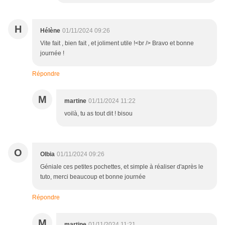
H
Hélène
01/11/2024 09:26
Vite fait , bien fait , et joliment utile !<br /> Bravo et bonne
journée !
Répondre
M
martine
01/11/2024 11:22
voilà, tu as tout dit ! bisou
O
Olbia
01/11/2024 09:26
Géniale ces petites pochettes, et simple à réaliser d'après le
tuto, merci beaucoup et bonne journée
Répondre
M
martine
01/11/2024 11:21