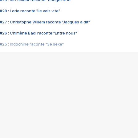
28 : Lorie raconte "Je vais vite"
#27 : Christophe Willem raconte "Jacques a dit"
#26 : Chimène Badi raconte "Entre nous"
#25 : Indochine raconte "3e sexe"
#24 : Zaho raconte "C'est chelou"
#23 : Patrick Bruel raconte "Au café des délices"
#22 : Kyo raconte "Le chemin"
#21 : Nolwenn Leroy raconte "Cassé"
#20 : Patrick Hernandez raconte "Born to be alive"
#19 : Lorie raconte "Près de moi"
#18 : Michael Jones raconte "A nos actes manqués" (avec Jean-Jacque
#17 : Khaled raconte "Aïcha"