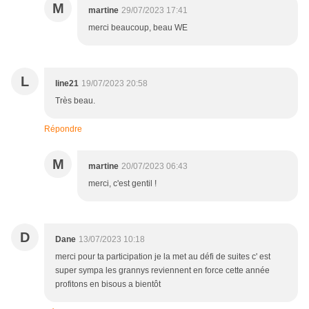
M
martine
29/07/2023 17:41
merci beaucoup, beau WE
L
line21
19/07/2023 20:58
Très beau.
Répondre
M
martine
20/07/2023 06:43
merci, c'est gentil !
D
Dane
13/07/2023 10:18
merci pour ta participation je la met au défi de suites c' est
super sympa les grannys reviennent en force cette année
profitons en bisous a bientôt