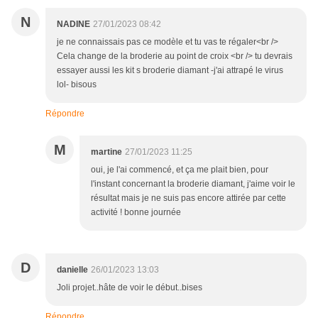
N
NADINE
27/01/2023 08:42
je ne connaissais pas ce modèle et tu vas te régaler<br />
Cela change de la broderie au point de croix <br /> tu devrais
essayer aussi les kit s broderie diamant -j'ai attrapé le virus
lol- bisous
Répondre
M
martine
27/01/2023 11:25
oui, je l'ai commencé, et ça me plait bien, pour
l'instant concernant la broderie diamant, j'aime voir le
résultat mais je ne suis pas encore attirée par cette
activité ! bonne journée
D
danielle
26/01/2023 13:03
Joli projet..hâte de voir le début..bises
Répondre