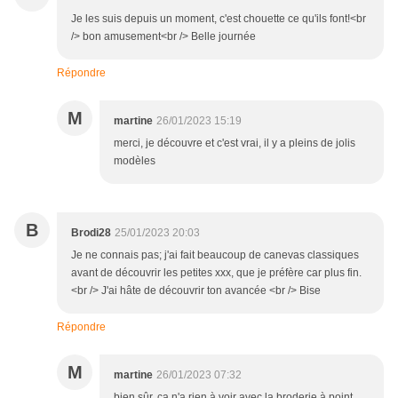
Je les suis depuis un moment, c'est chouette ce qu'ils font!<br
/> bon amusement<br /> Belle journée
Répondre
M
martine
26/01/2023 15:19
merci, je découvre et c'est vrai, il y a pleins de jolis
modèles
B
Brodi28
25/01/2023 20:03
Je ne connais pas; j'ai fait beaucoup de canevas classiques
avant de découvrir les petites xxx, que je préfère car plus fin.
<br /> J'ai hâte de découvrir ton avancée <br /> Bise
Répondre
M
martine
26/01/2023 07:32
bien sûr, ça n'a rien à voir avec la broderie à point