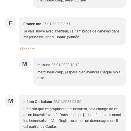
merci beaucoup, belle journée
F
France mc
25/01/2023 08:51
Je vais suivre avec attention, j’ai tant brodé de canevas dans
ma jeunesse !<br /> Bonne journée.
Répondre
M
martine
25/01/2023 10:18
merci beaucoup, j'espère bien avancer chaque mois!
bise
M
mémé Christiane
25/01/2023 08:50
C'est sûr que ce graphisme est novateur, cela change de ce
qu'on trouvait "avant" ! Dans le temps j'ai brodé en tapis mural
les tournesols de Van Gogh , au cors d'un déménagement il
est parti chez Caritas !