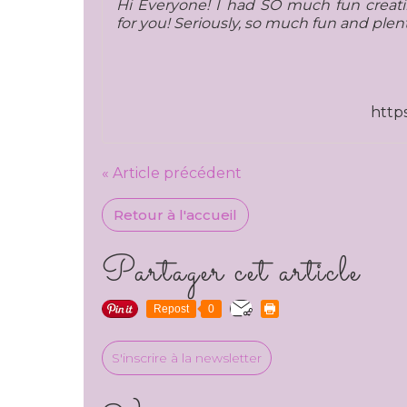
Hi Everyone! I had SO much fun creat
for you! Seriously, so much fun and plenty 
http
« Article précédent
Retour à l'accueil
Partager cet article
Repost
0
S'inscrire à la newsletter