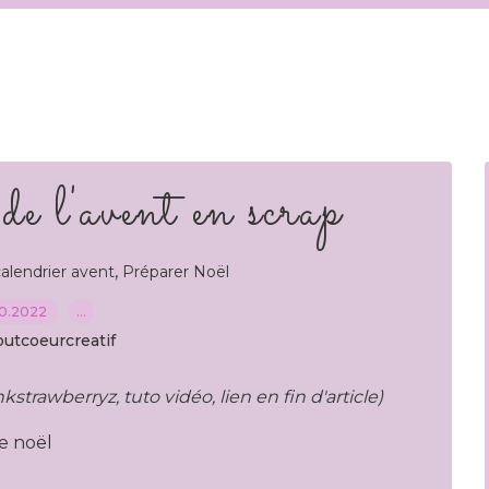
de l'avent en scrap
,
alendrier avent
Préparer Noël
10.2022
…
outcoeurcreatif
nkstrawberryz, tuto vidéo, lien en fin d'article)
e noël