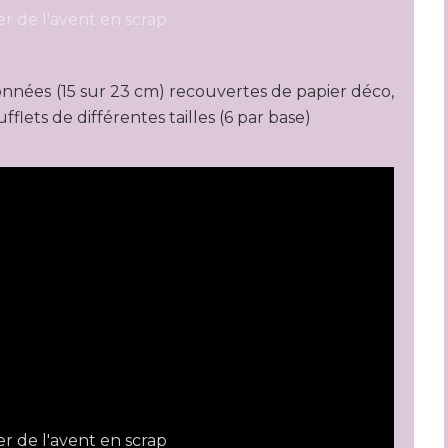
onnées (15 sur 23 cm) recouvertes de papier déco,
flets de différentes tailles (6 par base)