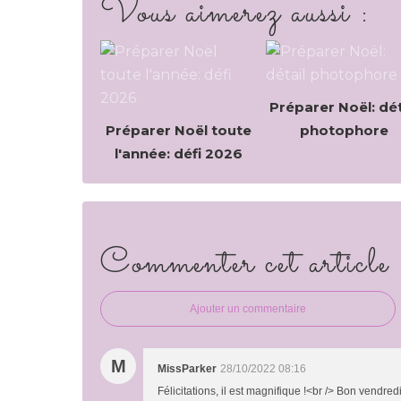
Vous aimerez aussi :
Préparer Noël: dét
Préparer Noël toute
photophore
l'année: défi 2026
Commenter cet article
Ajouter un commentaire
M
MissParker
28/10/2022 08:16
Félicitations, il est magnifique !<br /> Bon vendred