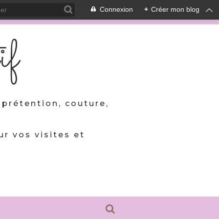
Connexion
+
Créer mon blog
if
prétention, couture,
ur vos visites et