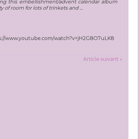
ing this embellishment/advent calendar album
of room for lots of trinkets and ...
s://www.youtube.com/watch?v=jH2G8O7uLK8
Article suivant »