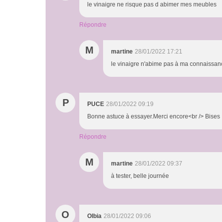
le vinaigre ne risque pas d abimer mes meubles
Répondre
M
martine
28/01/2022 17:21
le vinaigre n'abime pas à ma connaissanc
P
PUCE
28/01/2022 09:19
Bonne astuce à essayer.Merci encore<br /> Bises
Répondre
M
martine
28/01/2022 09:37
à tester, belle journée
O
Olbia
28/01/2022 09:06