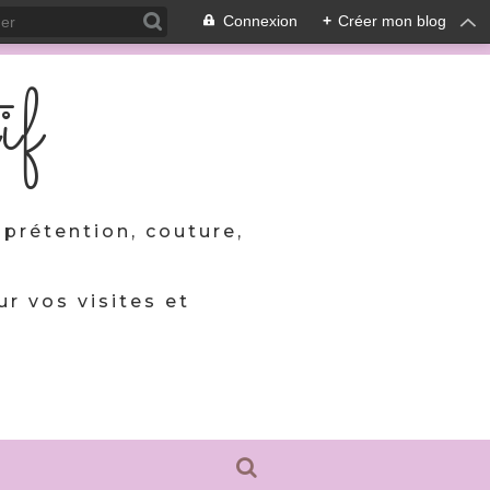
Connexion
+
Créer mon blog
if
prétention, couture,
ur vos visites et