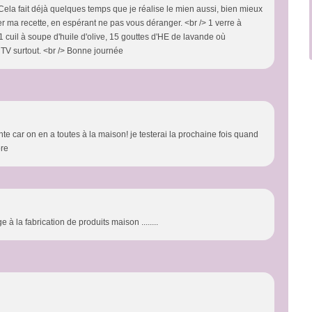
 Cela fait déjà quelques temps que je réalise le mien aussi, bien mieux
 ma recette, en espérant ne pas vous déranger. <br /> 1 verre à
1 cuil à soupe d'huile d'olive, 15 gouttes d'HE de lavande où
n TV surtout. <br /> Bonne journée
nte car on en a toutes à la maison! je testerai la prochaine fois quand
ore
à la fabrication de produits maison ........