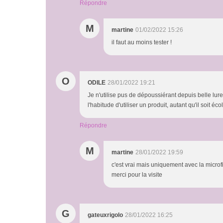
Répondre
M
martine
01/02/2022 15:26
il faut au moins tester !
O
ODILE
28/01/2022 19:21
Je n'utilise pus de dépoussiérant depuis belle luret
l'habitude d'utiliser un produit, autant qu'il soit éc
Répondre
M
martine
28/01/2022 19:59
c'est vrai mais uniquement avec la microf
merci pour la visite
G
gateuxrigolo
28/01/2022 16:25