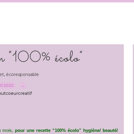
n "100% écolo"
,
et
écoresponsable
01.2022
…
outcoeurcreatif
u mois, 
pour une recette “100% écolo” hygiène/ beauté/ 