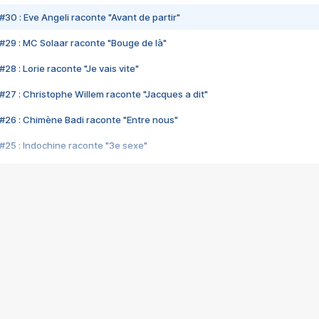
#30 : Eve Angeli raconte "Avant de partir"
#29 : MC Solaar raconte "Bouge de là"
28 : Lorie raconte "Je vais vite"
#27 : Christophe Willem raconte "Jacques a dit"
#26 : Chimène Badi raconte "Entre nous"
#25 : Indochine raconte "3e sexe"
#24 : Zaho raconte "C'est chelou"
#23 : Patrick Bruel raconte "Au café des délices"
#22 : Kyo raconte "Le chemin"
#21 : Nolwenn Leroy raconte "Cassé"
#20 : Patrick Hernandez raconte "Born to be alive"
#19 : Lorie raconte "Près de moi"