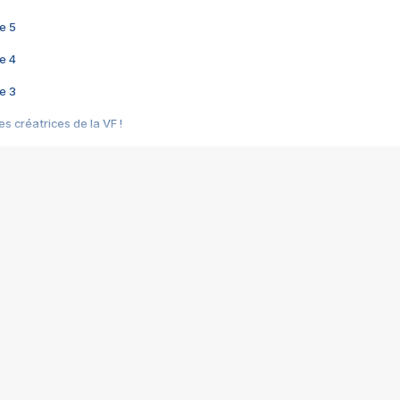
e 5
e 4
e 3
s créatrices de la VF !
e 2
e 1
e Mektoub My Love arrive enfin ! Rencontre avec Shaïn Boumedine et Sal
i : après Toni en famille
elle réalise le bouleversant Dites lui que je l'aime
ais ! Rencontre autour de Vie privée de Rebecca Zlotowski
 de Marguerite, Grave... Rencontre avec Ella Rumpf
 Les Rêveurs, un film intime sur la santé mentale