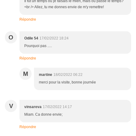
Il fut un temps où je faisais le mien, mais où passe le temps?
<br /> Allez, tu me donnes envie de m'y remettre!
Répondre
O
Odile 54
17/02/2022 18:24
Pourquoi pas .....
Répondre
M
martine
18/02/2022 06:22
merci pour la visite, bonne journée
V
vinsareva
17/02/2022 14:17
Miam. Ca donne envie;
Répondre