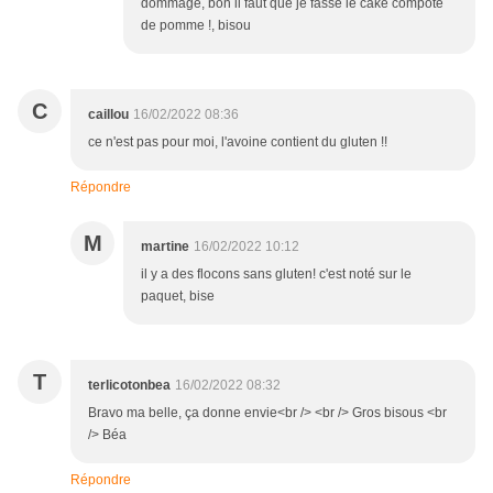
dommage, bon il faut que je fasse le cake compote
de pomme !, bisou
C
caillou
16/02/2022 08:36
ce n'est pas pour moi, l'avoine contient du gluten !!
Répondre
M
martine
16/02/2022 10:12
il y a des flocons sans gluten! c'est noté sur le
paquet, bise
T
terlicotonbea
16/02/2022 08:32
Bravo ma belle, ça donne envie<br /> <br /> Gros bisous <br
/> Béa
Répondre