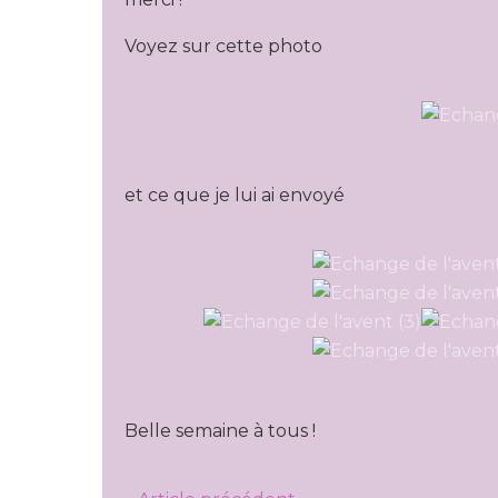
Voyez sur cette photo
et ce que je lui ai envoyé
Belle semaine à tous !