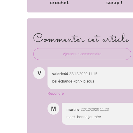
crochet
scrap !
Commenter cet article
Ajouter un commentaire
V
valerie44
22/12/2020 11:15
bel échange;<br /> bisous
Répondre
M
martine
22/12/2020 11:23
merci, bonne journée