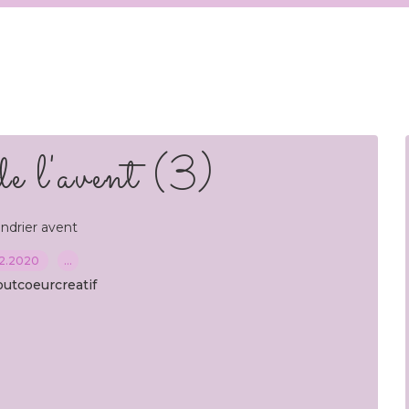
e l'avent (3)
endrier avent
12.2020
…
outcoeurcreatif