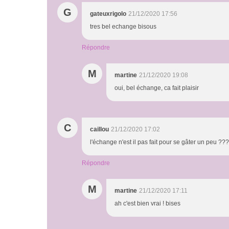
G
gateuxrigolo
21/12/2020 17:56
tres bel echange bisous
Répondre
M
martine
21/12/2020 19:08
oui, bel échange, ca fait plaisir
C
caillou
21/12/2020 17:02
l'échange n'est il pas fait pour se gâter un peu ???
Répondre
M
martine
21/12/2020 17:11
ah c'est bien vrai ! bises