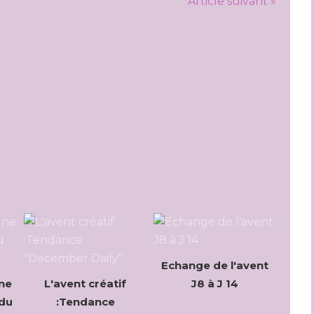
Article suivant »
Echange de l'avent
Une
L'avent créatif
J8 à J 14
 du
:Tendance