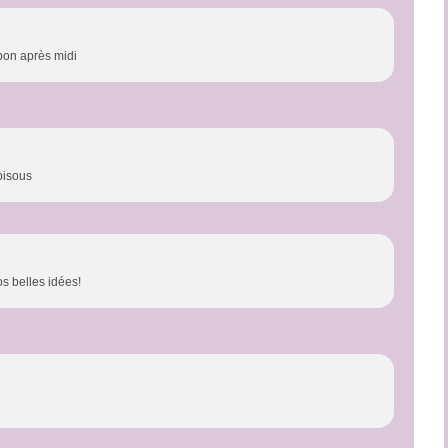
 bon après midi
bisous
os belles idées!