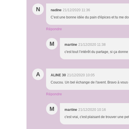
N
nadine
21/12/2020 11:36
C'est une bonne idée du pain d'épices et tu me don
Répondre
M
martine
21/12/2020 11:38
c'est tout l’intérêt du partage, si ça donn
A
ALINE 30
21/12/2020 10:05
Coucou. Un bel échange de l'avent. Bravo à vous
Répondre
M
martine
21/12/2020 10:16
c'est vrai, c'est plaisant de trouver une p