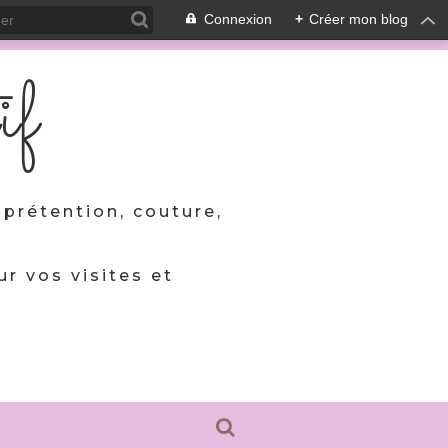
Connexion
+
Créer mon blog
if
prétention, couture,
ur vos visites et