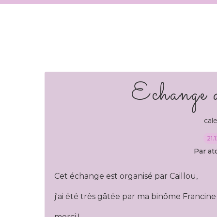
Echange d
cal
21.
Par at
Cet échange est organisé par Caillou,
j'ai été très gâtée par ma binôme Francine
merci !