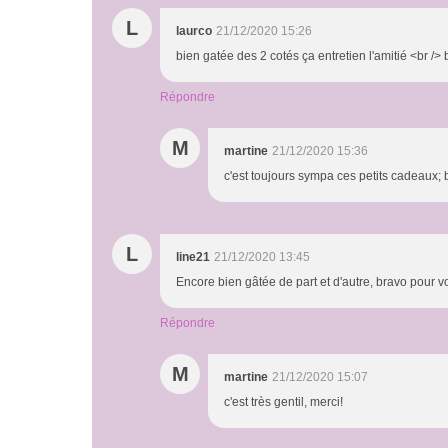
L
laurco
21/12/2020 15:26
bien gatée des 2 cotés ça entretien l'amitié <br />
Répondre
M
martine
21/12/2020 15:36
c'est toujours sympa ces petits cadeaux; 
L
line21
21/12/2020 13:45
Encore bien gâtée de part et d'autre, bravo pour v
Répondre
M
martine
21/12/2020 15:07
c'est très gentil, merci!