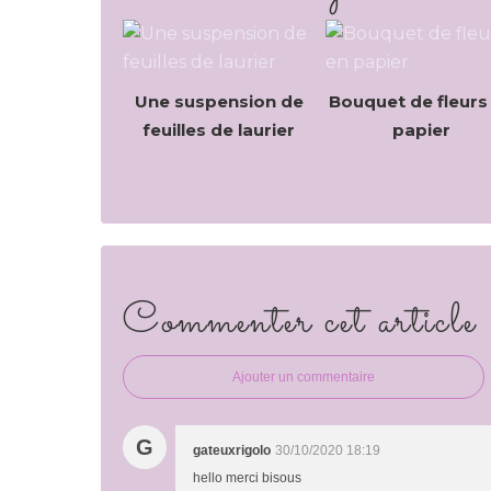
Une suspension de
Bouquet de fleurs
feuilles de laurier
papier
Commenter cet article
Ajouter un commentaire
G
gateuxrigolo
30/10/2020 18:19
hello merci bisous