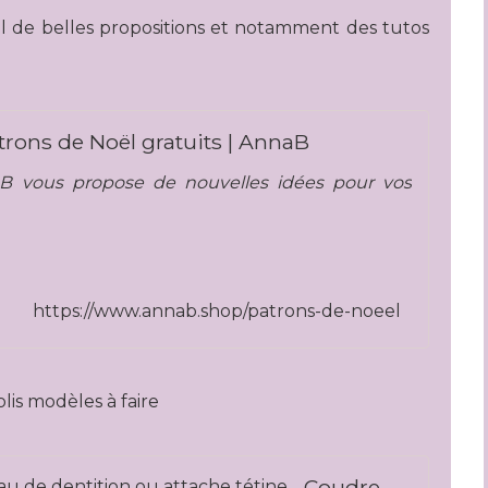
l de belles propositions et notamment des tutos
trons de Noël gratuits | AnnaB
B vous propose de nouvelles idées pour vos
https://www.annab.shop/patrons-de-noeel
olis modèles à faire
Coudre un doudou nuage avec anneau de dentition ou attache tétine