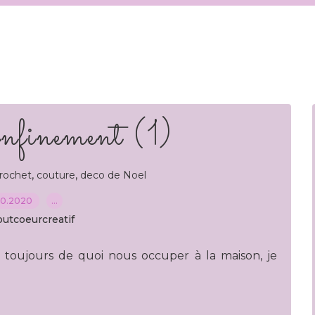
onfinement (1)
,
,
rochet
couture
deco de Noel
10.2020
…
outcoeurcreatif
 toujours de quoi nous occuper à la maison, je