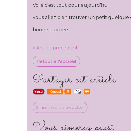
Voilà c'est tout pour aujourd'hui
vous allez bien trouver un petit quelque ch
bonne journée
« Article précédent
Retour à l'accueil
Partager cet article
Repost
0
S'inscrire à la newsletter
Vous aimerez aussi :