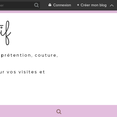
Connexion
+
Créer mon blog
if
prétention, couture,
ur vos visites et