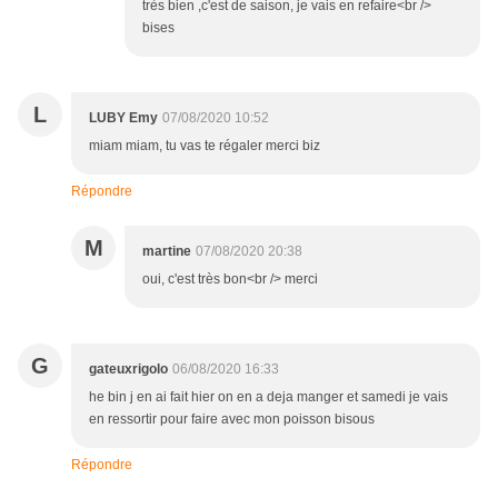
très bien ,c'est de saison, je vais en refaire<br />
bises
L
LUBY Emy
07/08/2020 10:52
miam miam, tu vas te régaler merci biz
Répondre
M
martine
07/08/2020 20:38
oui, c'est très bon<br /> merci
G
gateuxrigolo
06/08/2020 16:33
he bin j en ai fait hier on en a deja manger et samedi je vais
en ressortir pour faire avec mon poisson bisous
Répondre