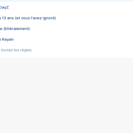
 DayZ
 a 13 ans (et vous l'avez ignoré)
e (littéralement)
im Rayan
 toutes les règles
s les jeux vidéo
us choquant de Rockstar ? - Le scandale BULLY
e plus moche de Steam
du RÊVE tourne au CAUCHEMAR
pendant 8 heures
it… à tort
umiliés par un jeu vidéo