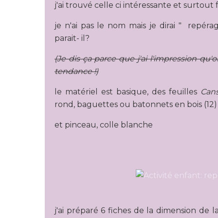
j'ai trouvé celle ci intéressante et surtou
je n'ai pas le nom mais je dirai " repéra
parait- il?
(Je dis ça parce que j'ai l'impression qu'
tendance !)
le matériel est basique, des feuilles
Can
rond, baguettes ou batonnets en bois (12)
et pinceau, colle blanche
j'ai préparé 6 fiches de la dimension de