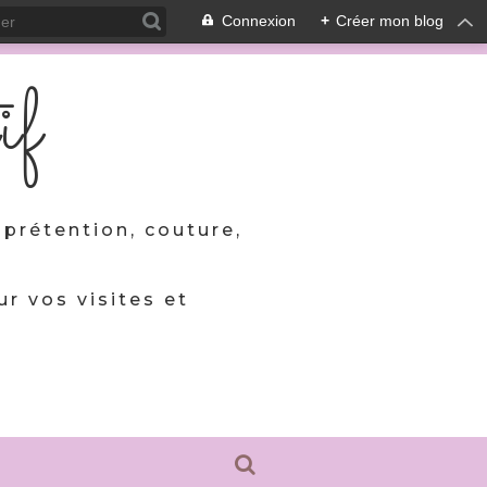
Connexion
+
Créer mon blog
if
prétention, couture,
ur vos visites et