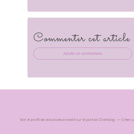
Commenter cet article
Ajouter un commentaire
Voir le profil de
atoutcoeurcreatif
sur le portail Overblog
Créer u