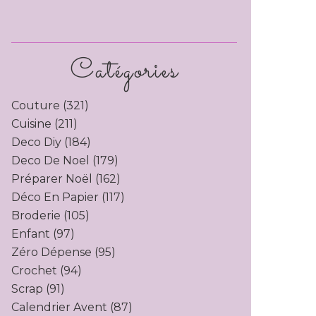
Catégories
Couture
(321)
Cuisine
(211)
Deco Diy
(184)
de Montessori: Jeux et salle Montessori - #mat
Deco De Noel
(179)
Préparer Noël
(162)
Déco En Papier
(117)
Broderie
(105)
Enfant
(97)
Zéro Dépense
(95)
Crochet
(94)
Scrap
(91)
Calendrier Avent
(87)