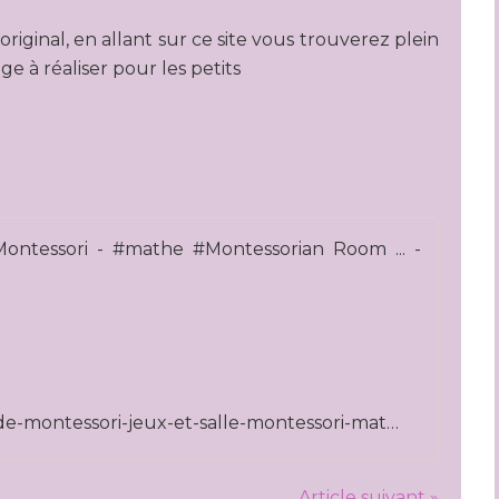
original, en allant sur ce site vous trouverez plein
ge à réaliser pour les petits
Métho
a
d
_
1
]
M
https://idees.allartgardens.com/methode-montessori-jeux-et-salle-montessori-mathe-montessorian-room/
é
t
h
o
Article suivant »