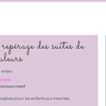
repérage des suites de
uleurs
enfant
07.2019
…
outcoeurcreatif
ucatives pour les enfants sur internet,