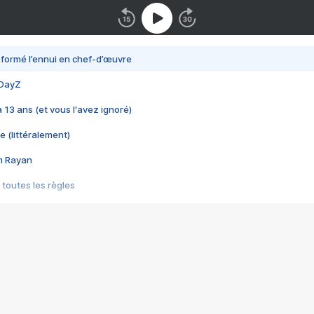
nsformé l’ennui en chef-d’œuvre
 DayZ
 a 13 ans (et vous l'avez ignoré)
e (littéralement)
im Rayan
 toutes les règles
s les jeux vidéo
us choquant de Rockstar ? - Le scandale BULLY
e plus moche de Steam
du RÊVE tourne au CAUCHEMAR
pendant 8 heures