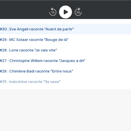
#30 : Eve Angeli raconte "Avant de partir"
#29 : MC Solaar raconte "Bouge de là"
28 : Lorie raconte "Je vais vite"
#27 : Christophe Willem raconte "Jacques a dit"
#26 : Chimène Badi raconte "Entre nous"
#25 : Indochine raconte "3e sexe"
#24 : Zaho raconte "C'est chelou"
#23 : Patrick Bruel raconte "Au café des délices"
#22 : Kyo raconte "Le chemin"
#21 : Nolwenn Leroy raconte "Cassé"