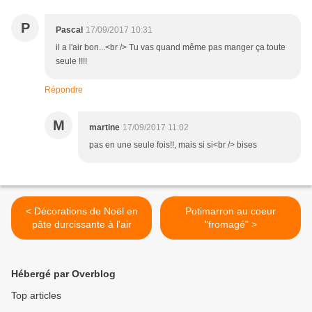
P
Pascal
17/09/2017 10:31
il a l'air bon...<br /> Tu vas quand même pas manger ça toute
seule !!!!
Répondre
M
martine
17/09/2017 11:02
pas en une seule fois!!, mais si si<br /> bises
< Décorations de Noël en
Potimarron au coeur
pâte durcissante à l'air
"fromagé" >
Hébergé par Overblog
Top articles